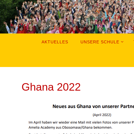
Zum
Inhalt
springen
Zum
AKTUELLES
UNSERE SCHULE
Inhalt
springen
Ghana 2022